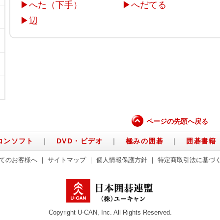
▶
へた（下手）
▶
へだてる
▶
辺
ページの先頭へ戻る
コンソフト
｜
DVD・ビデオ
｜
極みの囲碁
｜
囲碁書籍
てのお客様へ
｜
サイトマップ
｜
個人情報保護方針
｜
特定商取引法に基づ
Copyright U-CAN, Inc. All Rights Reserved.