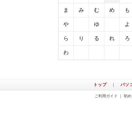
ま
み
む
め
も
や
ゆ
よ
ら
り
る
れ
ろ
わ
トップ
｜
パソ
ご利用ガイド
｜
初め