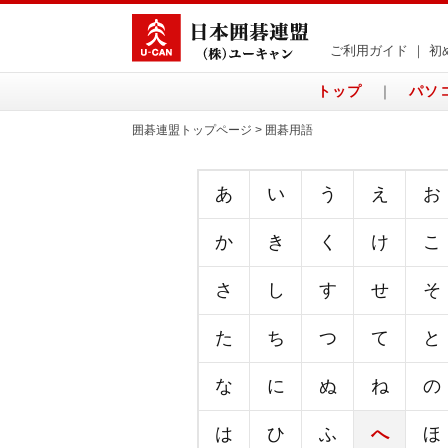
ご利用ガイド
｜
初
トップ
｜
パソ
囲碁連盟トップページ > 囲碁用語
あ
い
う
え
お
か
き
く
け
こ
さ
し
す
せ
そ
た
ち
つ
て
と
な
に
ぬ
ね
の
は
ひ
ふ
へ
ほ