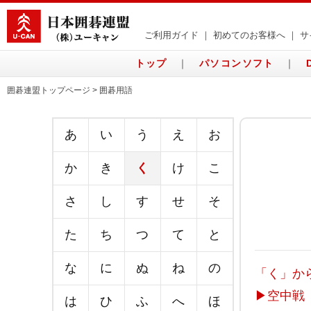
ご利用ガイド
｜
初めてのお客様へ
｜
サ
トップ
｜
パソコンソフト
｜
囲碁連盟トップページ > 囲碁用語
あ
い
う
え
お
か
き
く
け
こ
さ
し
す
せ
そ
た
ち
つ
て
と
な
に
ぬ
ね
の
「く」か
▶
空中戦
は
ひ
ふ
へ
ほ