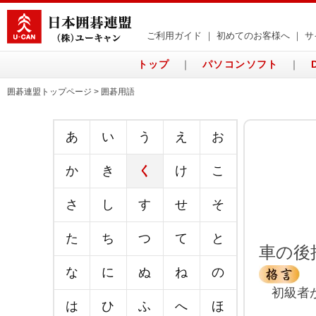
ご利用ガイド
｜
初めてのお客様へ
｜
サ
トップ
｜
パソコンソフト
｜
囲碁連盟トップページ > 囲碁用語
あ
い
う
え
お
か
き
く
け
こ
さ
し
す
せ
そ
た
ち
つ
て
と
車の後
な
に
ぬ
ね
の
初級者が
は
ひ
ふ
へ
ほ