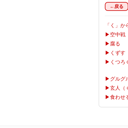
←戻る
「く」か
▶
空中戦
▶
腐る
▶
くずす
▶
くつろ
▶
グルグ
▶
玄人（
▶
食わせ