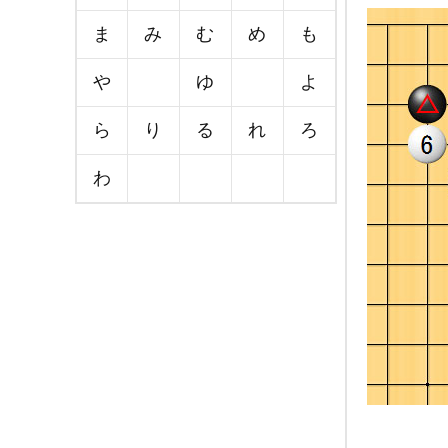
ま
み
む
め
も
や
ゆ
よ
ら
り
る
れ
ろ
わ