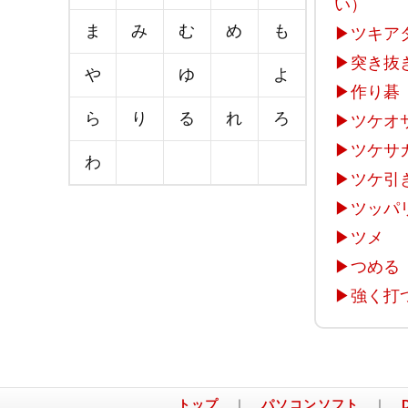
い）
ま
み
む
め
も
▶
ツキア
▶
突き抜
や
ゆ
よ
▶
作り碁
ら
り
る
れ
ろ
▶
ツケオ
▶
ツケサ
わ
▶
ツケ引
▶
ツッパ
▶
ツメ
▶
つめる
▶
強く打
トップ
｜
パソコンソフト
｜