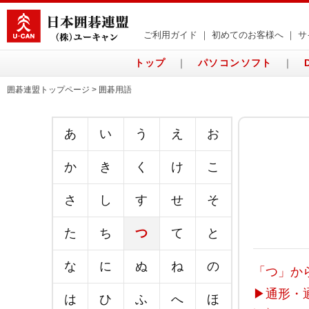
ご利用ガイド
｜
初めてのお客様へ
｜
サ
トップ
｜
パソコンソフト
｜
囲碁連盟トップページ > 囲碁用語
あ
い
う
え
お
か
き
く
け
こ
さ
し
す
せ
そ
た
ち
つ
て
と
な
に
ぬ
ね
の
「つ」か
▶
通形・
は
ひ
ふ
へ
ほ