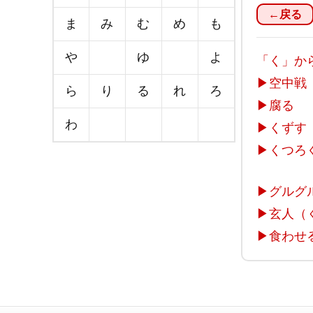
←戻る
ま
み
む
め
も
や
ゆ
よ
「く」か
▶
空中戦
ら
り
る
れ
ろ
▶
腐る
わ
▶
くずす
▶
くつろ
▶
グルグ
▶
玄人（
▶
食わせ