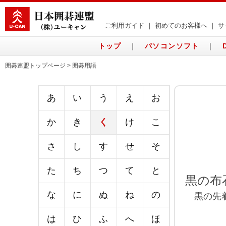
ご利用ガイド
｜
初めてのお客様へ
｜
サ
トップ
｜
パソコンソフト
｜
囲碁連盟トップページ > 囲碁用語
あ
い
う
え
お
か
き
く
け
こ
さ
し
す
せ
そ
た
ち
つ
て
と
黒の布
な
に
ぬ
ね
の
黒の先着
は
ひ
ふ
へ
ほ