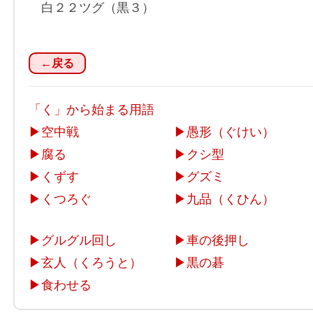
白２２ツグ（黒３）
←戻る
「く」から始まる用語
▶
空中戦
▶
愚形（ぐけい）
▶
腐る
▶
クシ型
▶
くずす
▶
グズミ
▶
くつろぐ
▶
九品（くひん）
▶
グルグル回し
▶
車の後押し
▶
玄人（くろうと）
▶
黒の碁
▶
食わせる