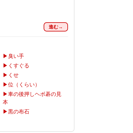
進む→
▶
臭い手
▶
くすぐる
▶
くせ
▶
位（くらい）
▶
車の後押しヘボ碁の見
本
▶
黒の布石