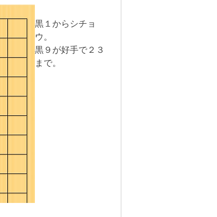
黒１からシチョ
ウ。
黒９が好手で２３
まで。