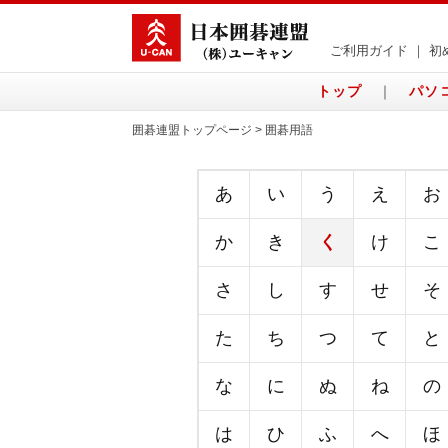
ご利用ガイド
｜
初
トップ
｜
パソ
囲碁連盟トップページ > 囲碁用語
あ
い
う
え
お
か
き
く
け
こ
さ
し
す
せ
そ
た
ち
つ
て
と
な
に
ぬ
ね
の
は
ひ
ふ
へ
ほ