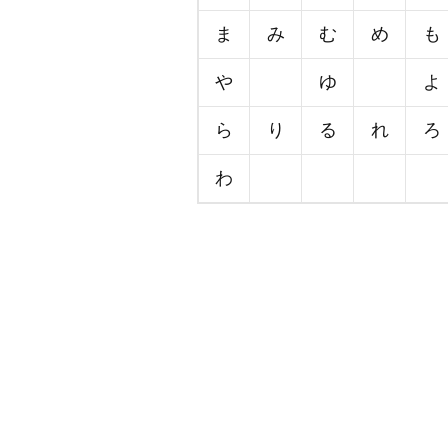
ま
み
む
め
も
や
ゆ
よ
ら
り
る
れ
ろ
わ