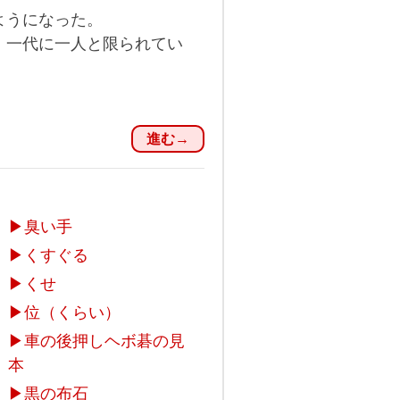
ようになった。
、一代に一人と限られてい
進む→
▶
臭い手
▶
くすぐる
▶
くせ
▶
位（くらい）
▶
車の後押しヘボ碁の見
本
▶
黒の布石