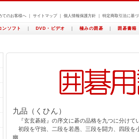
めてのお客様へ
｜
サイトマップ
｜
個人情報保護方針
｜
特定商取引法に基づ
コンソフト
｜
DVD・ビデオ
｜
極みの囲碁
｜
囲碁書籍
九品（くひん）
『玄玄碁経』の序文に碁の品格を九つに分けて
初段を守拙、二段を若愚、三段を闘力、四段を
幽、