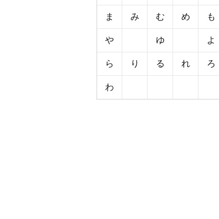
ま
み
む
め
も
や
ゆ
よ
ら
り
る
れ
ろ
わ