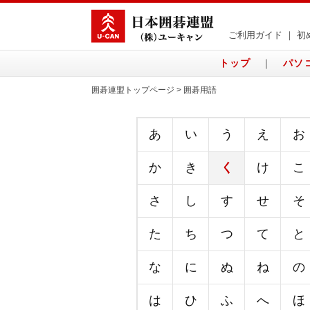
ご利用ガイド
｜
初
トップ
｜
パソ
囲碁連盟トップページ > 囲碁用語
あ
い
う
え
お
か
き
く
け
こ
さ
し
す
せ
そ
た
ち
つ
て
と
な
に
ぬ
ね
の
は
ひ
ふ
へ
ほ