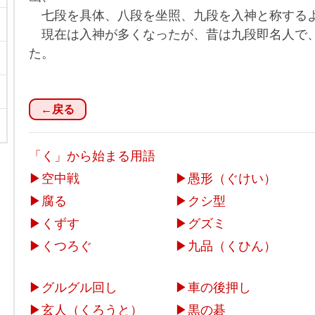
七段を具体、八段を坐照、九段を入神と称する
現在は入神が多くなったが、昔は九段即名人で
た。
←戻る
「く」から始まる用語
▶
空中戦
▶
愚形（ぐけい）
▶
腐る
▶
クシ型
▶
くずす
▶
グズミ
▶
くつろぐ
▶
九品（くひん）
▶
グルグル回し
▶
車の後押し
▶
玄人（くろうと）
▶
黒の碁