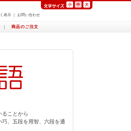
小
中
大
く表示
｜
お問い合わせ
｜
商品のご注文
いることから
小巧、五段を用智、六段を通