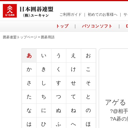
ご利用ガイド
｜
初めてのお客様へ
｜
サ
トップ
｜
パソコンソフト
｜
囲碁連盟トップページ > 囲碁用語
あ
い
う
え
お
か
き
く
け
こ
さ
し
す
せ
そ
た
ち
つ
て
と
アゲる
な
に
ぬ
ね
の
?@相手
?A碁の
は
ひ
ふ
へ
ほ