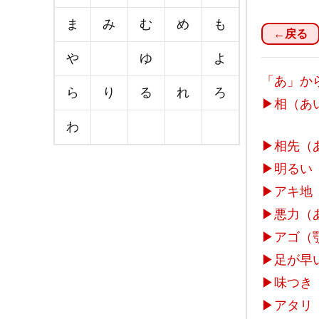
ま
み
む
め
も
←戻る
や
ゆ
よ
「あ」か
ら
り
る
れ
ろ
▶
相（あ
わ
▶
相先（
▶
明るい
▶
アキ地
▶
悪力（
▶
アゴ（
▶
足が早
▶
味つき
▶
アタリ