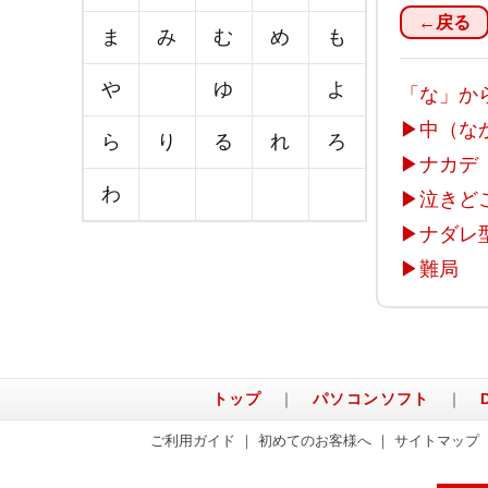
←戻る
ま
み
む
め
も
や
ゆ
よ
「な」か
▶
中（な
ら
り
る
れ
ろ
▶
ナカデ
わ
▶
泣きど
▶
ナダレ
▶
難局
トップ
｜
パソコンソフト
｜
ご利用ガイド
｜
初めてのお客様へ
｜
サイトマップ