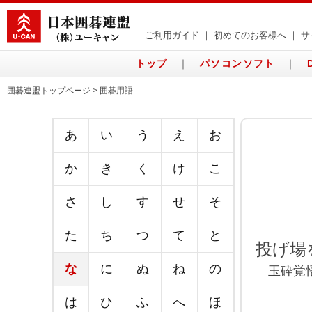
ご利用ガイド
｜
初めてのお客様へ
｜
サ
トップ
｜
パソコンソフト
｜
囲碁連盟トップページ > 囲碁用語
あ
い
う
え
お
か
き
く
け
こ
さ
し
す
せ
そ
た
ち
つ
て
と
投げ場
な
に
ぬ
ね
の
玉砕覚悟
は
ひ
ふ
へ
ほ