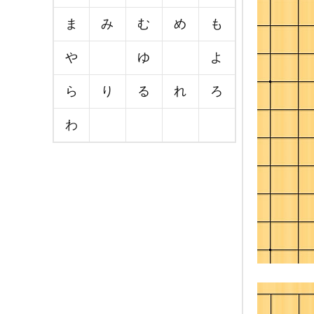
ま
み
む
め
も
や
ゆ
よ
ら
り
る
れ
ろ
わ