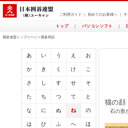
ご利用ガイド
｜
初めてのお客様へ
｜
サ
トップ
｜
パソコンソフト
｜
囲碁連盟トップページ > 囲碁用語
あ
い
う
え
お
か
き
く
け
こ
さ
し
す
せ
そ
た
ち
つ
て
と
猫の顔
な
に
ぬ
ね
の
石の形が
は
ひ
ふ
へ
ほ