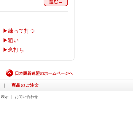
進む→
▶
練って打つ
▶
狙い
▶
念打ち
日本囲碁連盟のホームページへ
｜
商品のご注文
く表示
｜
お問い合わせ