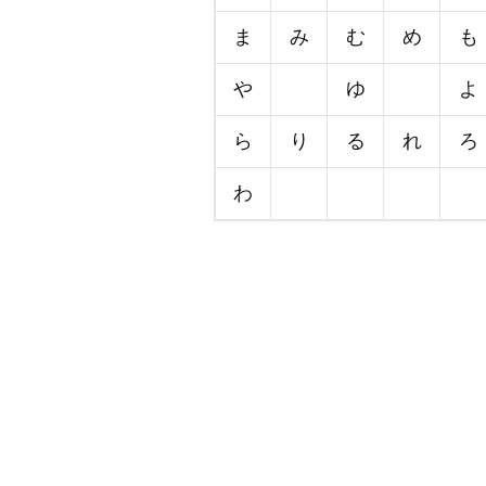
ま
み
む
め
も
や
ゆ
よ
ら
り
る
れ
ろ
わ