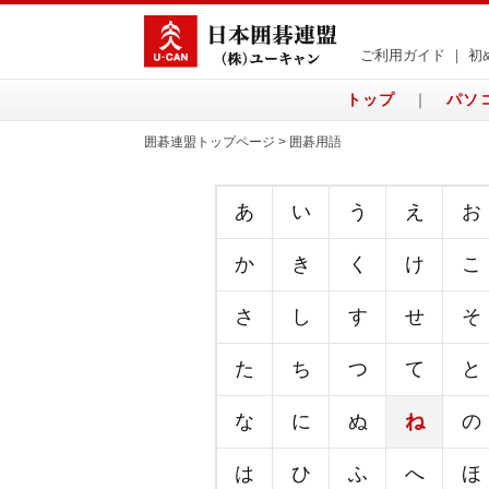
ご利用ガイド
｜
初
トップ
｜
パソ
囲碁連盟トップページ > 囲碁用語
あ
い
う
え
お
か
き
く
け
こ
さ
し
す
せ
そ
た
ち
つ
て
と
な
に
ぬ
ね
の
は
ひ
ふ
へ
ほ