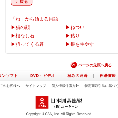
←戻る
「ね」から始まる用語
▶
猫の顔
▶
ねつい
▶
根なし石
▶
粘り
▶
狙ってくる碁
▶
根を生やす
ページの先頭へ戻る
コンソフト
｜
DVD・ビデオ
｜
極みの囲碁
｜
囲碁書籍
てのお客様へ
｜
サイトマップ
｜
個人情報保護方針
｜
特定商取引法に基づ
Copyright U-CAN, Inc. All Rights Reserved.