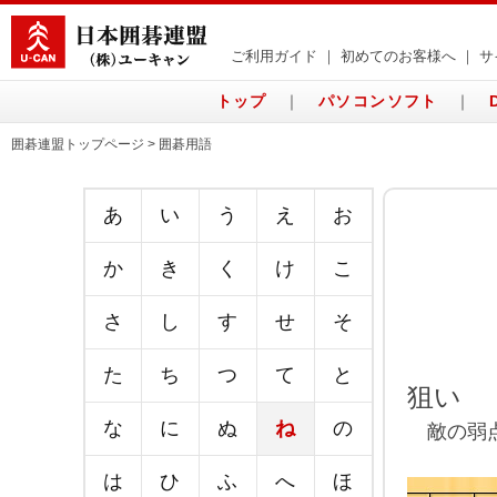
ご利用ガイド
｜
初めてのお客様へ
｜
サ
トップ
｜
パソコンソフト
｜
囲碁連盟トップページ > 囲碁用語
あ
い
う
え
お
か
き
く
け
こ
さ
し
す
せ
そ
た
ち
つ
て
と
狙い
な
に
ぬ
ね
の
敵の弱点
は
ひ
ふ
へ
ほ