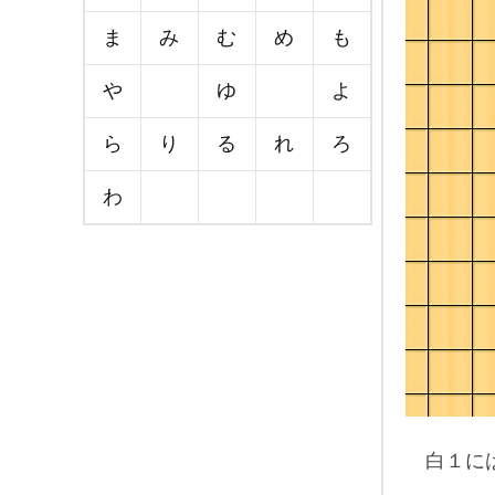
ま
み
む
め
も
や
ゆ
よ
ら
り
る
れ
ろ
わ
白１に