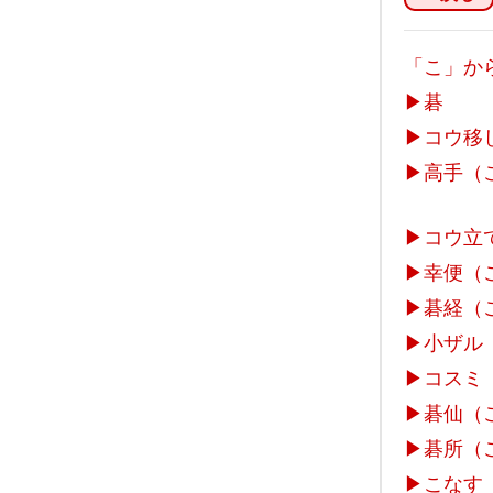
「こ」か
▶
碁
▶
コウ移
▶
高手（
▶
コウ立
▶
幸便（
▶
碁経（
▶
小ザル
▶
コスミ
▶
碁仙（
▶
碁所（
▶
こなす