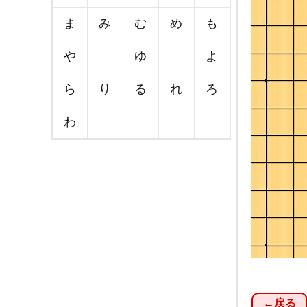
ま
み
む
め
も
や
ゆ
よ
ら
り
る
れ
ろ
わ
←戻る