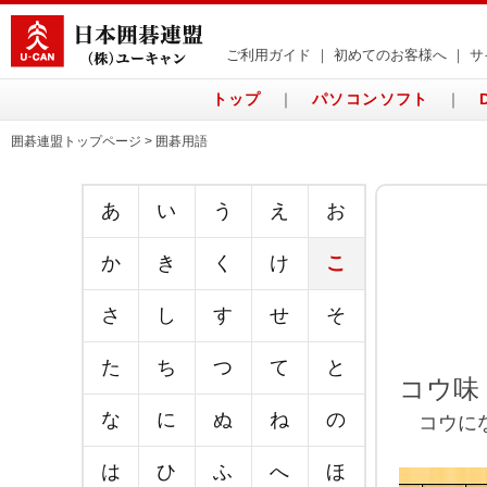
ご利用ガイド
｜
初めてのお客様へ
｜
サ
トップ
｜
パソコンソフト
｜
囲碁連盟トップページ > 囲碁用語
あ
い
う
え
お
か
き
く
け
こ
さ
し
す
せ
そ
た
ち
つ
て
と
コウ味
な
に
ぬ
ね
の
コウにな
は
ひ
ふ
へ
ほ