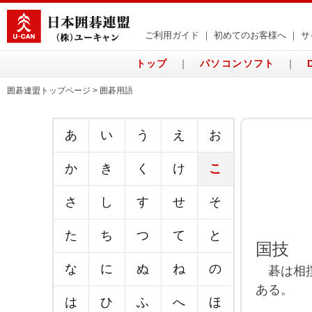
ご利用ガイド
｜
初めてのお客様へ
｜
サ
トップ
｜
パソコンソフト
｜
囲碁連盟トップページ > 囲碁用語
あ
い
う
え
お
か
き
く
け
こ
さ
し
す
せ
そ
た
ち
つ
て
と
国技
な
に
ぬ
ね
の
碁は相撲
ある。
は
ひ
ふ
へ
ほ