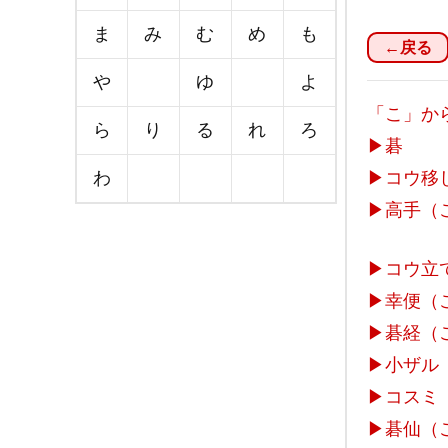
ま
み
む
め
も
←戻る
や
ゆ
よ
「こ」か
ら
り
る
れ
ろ
▶
碁
わ
▶
コウ移
▶
高手（
▶
コウ立
▶
幸便（
▶
碁経（
▶
小ザル
▶
コスミ
▶
碁仙（