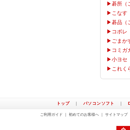
▶
碁所（
▶
こなす
▶
碁品（
▶
コボレ
▶
ごまか
▶
コミガ
▶
小ヨセ
▶
これく
トップ
｜
パソコンソフト
｜
ご利用ガイド
｜
初めてのお客様へ
｜
サイトマップ