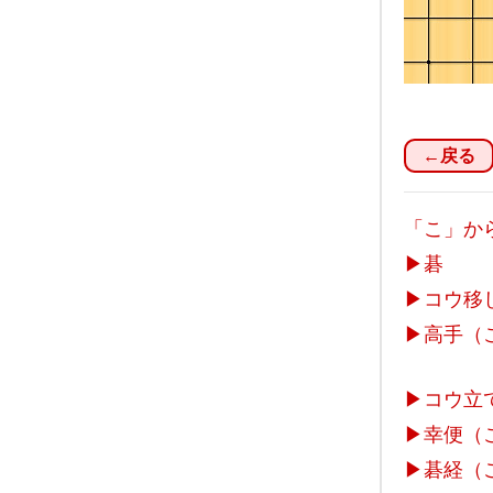
←戻る
「こ」か
▶
碁
▶
コウ移
▶
高手（
▶
コウ立
▶
幸便（
▶
碁経（