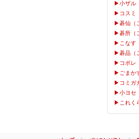
▶
小ザル
▶
コスミ
▶
碁仙（
▶
碁所（
▶
こなす
▶
碁品（
▶
コボレ
▶
ごまか
▶
コミガ
▶
小ヨセ
▶
これく