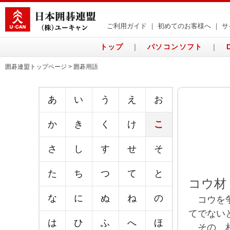
ご利用ガイド
｜
初めてのお客様へ
｜
サ
トップ
｜
パソコンソフト
｜
囲碁連盟トップページ > 囲碁用語
あ
い
う
え
お
か
き
く
け
こ
さ
し
す
せ
そ
た
ち
つ
て
と
コウ材
な
に
ぬ
ね
の
コウを争
てでない
は
ひ
ふ
へ
ほ
その、相