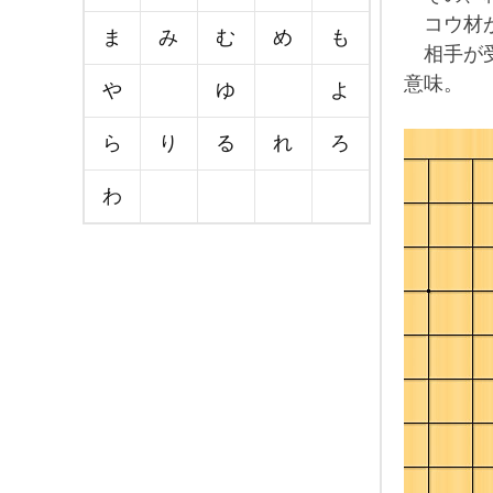
コウ材が
ま
み
む
め
も
相手が受
意味。
や
ゆ
よ
ら
り
る
れ
ろ
わ