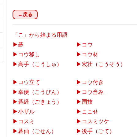
←戻る
「こ」から始まる用語
▶
碁
▶
コウ
▶
コウ移し
▶
コウ材
▶
高手（こうしゅ）
▶
宏壮（こうそう）
▶
コウ立て
▶
コウ付き
▶
幸便（こうびん）
▶
コウ含み
▶
碁経（ごきょう）
▶
国技
▶
小ザル
▶
ここせ
▶
コスミ
▶
コスミツケ
▶
碁仙（ごせん）
▶
後手（ごて）