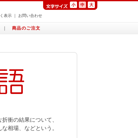
小
中
大
く表示
｜
お問い合わせ
｜
商品のご注文
な折衝の結果について、
んな相場、などという。