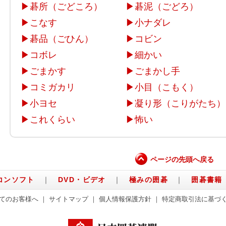
▶
碁所（ごどころ）
▶
碁泥（ごどろ）
▶
こなす
▶
小ナダレ
▶
碁品（ごひん）
▶
コビン
▶
コボレ
▶
細かい
▶
ごまかす
▶
ごまかし手
▶
コミガカリ
▶
小目（こもく）
▶
小ヨセ
▶
凝り形（こりがたち）
▶
これくらい
▶
怖い
ページの先頭へ戻る
コンソフト
｜
DVD・ビデオ
｜
極みの囲碁
｜
囲碁書籍
てのお客様へ
｜
サイトマップ
｜
個人情報保護方針
｜
特定商取引法に基づ