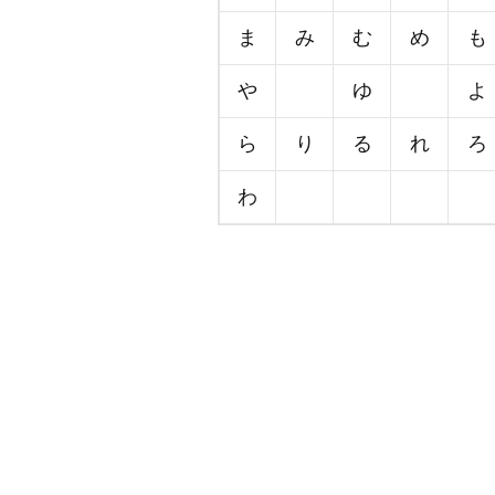
ま
み
む
め
も
や
ゆ
よ
ら
り
る
れ
ろ
わ