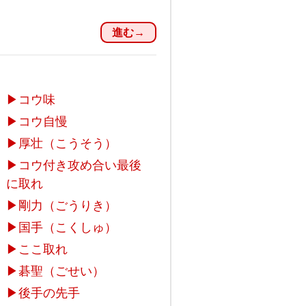
進む→
▶
コウ味
▶
コウ自慢
▶
厚壮（こうそう）
▶
コウ付き攻め合い最後
に取れ
▶
剛力（ごうりき）
▶
国手（こくしゅ）
▶
ここ取れ
▶
碁聖（ごせい）
▶
後手の先手