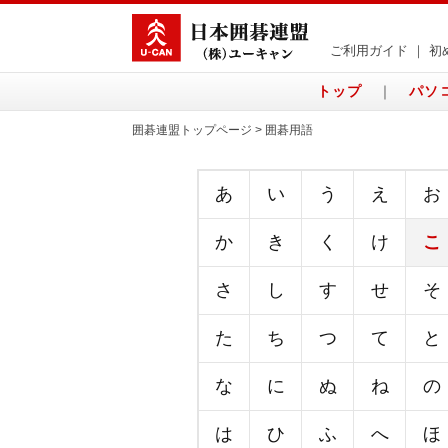
ご利用ガイド
｜
初
トップ
｜
パソ
囲碁連盟トップページ > 囲碁用語
あ
い
う
え
お
か
き
く
け
こ
さ
し
す
せ
そ
た
ち
つ
て
と
な
に
ぬ
ね
の
は
ひ
ふ
へ
ほ