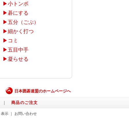
▶
小トンボ
▶
碁にする
▶
五分（ごぶ）
▶
細かく打つ
▶
コミ
▶
五目中手
▶
凝らせる
日本囲碁連盟のホームページへ
｜
商品のご注文
く表示
｜
お問い合わせ