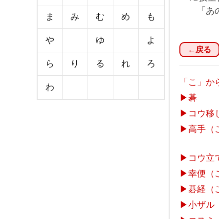
「あの人
ま
み
む
め
も
や
ゆ
よ
←戻る
ら
り
る
れ
ろ
「こ」か
わ
▶
碁
▶
コウ移
▶
高手（
▶
コウ立
▶
幸便（
▶
碁経（
▶
小ザル