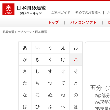
ご利用ガイド
｜
初めてのお客様へ
｜
サ
トップ
｜
パソコンソフト
｜
囲碁連盟トップページ > 囲碁用語
あ
い
う
え
お
か
き
く
け
こ
さ
し
す
せ
そ
た
ち
つ
て
と
五分（
な
に
ぬ
ね
の
?@部分
?A形勢
は
ひ
ふ
へ
ほ
?B技量