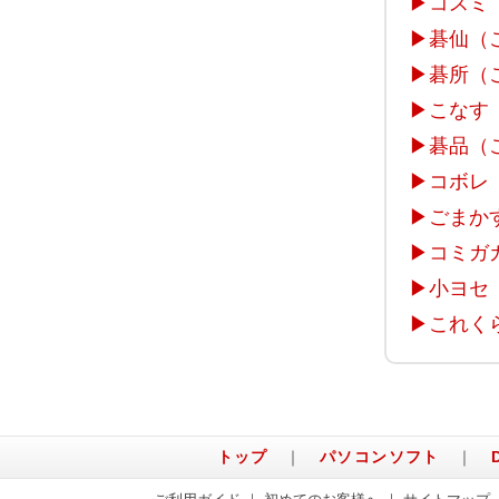
▶
コスミ
▶
碁仙（
▶
碁所（
▶
こなす
▶
碁品（
▶
コボレ
▶
ごまか
▶
コミガ
▶
小ヨセ
▶
これく
トップ
｜
パソコンソフト
｜