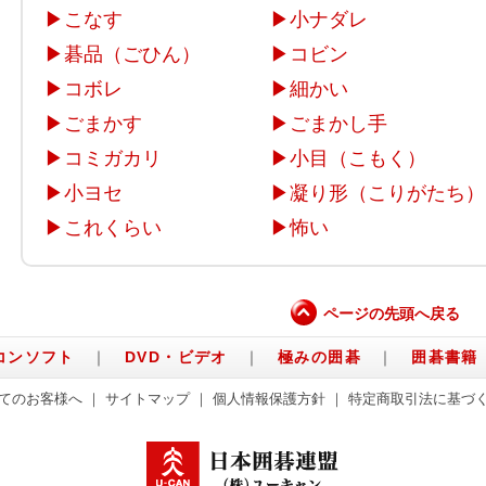
▶
こなす
▶
小ナダレ
▶
碁品（ごひん）
▶
コビン
▶
コボレ
▶
細かい
▶
ごまかす
▶
ごまかし手
▶
コミガカリ
▶
小目（こもく）
▶
小ヨセ
▶
凝り形（こりがたち）
▶
これくらい
▶
怖い
ページの先頭へ戻る
コンソフト
｜
DVD・ビデオ
｜
極みの囲碁
｜
囲碁書籍
てのお客様へ
｜
サイトマップ
｜
個人情報保護方針
｜
特定商取引法に基づ