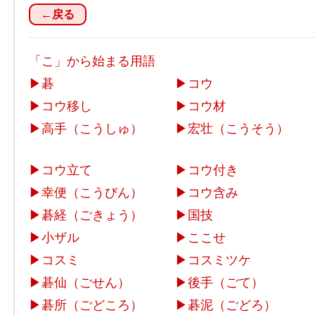
←戻る
「こ」から始まる用語
▶
碁
▶
コウ
▶
コウ移し
▶
コウ材
▶
高手（こうしゅ）
▶
宏壮（こうそう）
▶
コウ立て
▶
コウ付き
▶
幸便（こうびん）
▶
コウ含み
▶
碁経（ごきょう）
▶
国技
▶
小ザル
▶
ここせ
▶
コスミ
▶
コスミツケ
▶
碁仙（ごせん）
▶
後手（ごて）
▶
碁所（ごどころ）
▶
碁泥（ごどろ）