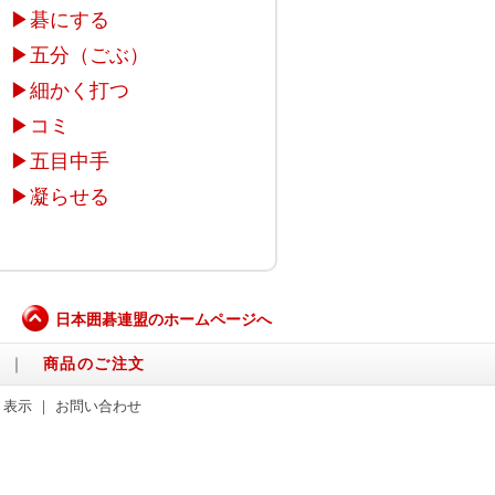
▶
碁にする
▶
五分（ごぶ）
▶
細かく打つ
▶
コミ
▶
五目中手
▶
凝らせる
日本囲碁連盟のホームページへ
｜
商品のご注文
く表示
｜
お問い合わせ