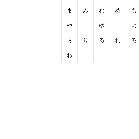
ま
み
む
め
も
や
ゆ
よ
ら
り
る
れ
ろ
わ