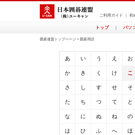
ご利用ガイド
｜
初
トップ
｜
パソ
囲碁連盟トップページ > 囲碁用語
あ
い
う
え
お
か
き
く
け
こ
さ
し
す
せ
そ
た
ち
つ
て
と
な
に
ぬ
ね
の
は
ひ
ふ
へ
ほ