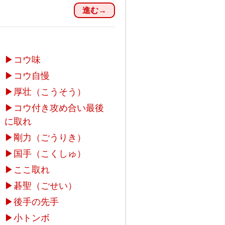
進む→
▶
コウ味
▶
コウ自慢
▶
厚壮（こうそう）
▶
コウ付き攻め合い最後
に取れ
▶
剛力（ごうりき）
▶
国手（こくしゅ）
▶
ここ取れ
▶
碁聖（ごせい）
▶
後手の先手
▶
小トンボ