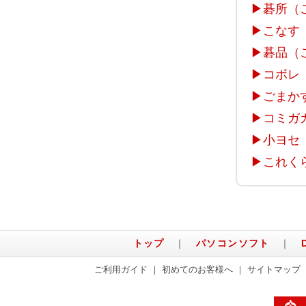
▶
碁所（
▶
こなす
▶
碁品（
▶
コボレ
▶
ごまか
▶
コミガ
▶
小ヨセ
▶
これく
トップ
｜
パソコンソフト
｜
ご利用ガイド
｜
初めてのお客様へ
｜
サイトマップ