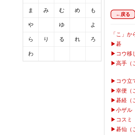
ま
み
む
め
も
←戻る
や
ゆ
よ
「こ」か
ら
り
る
れ
ろ
▶
碁
わ
▶
コウ移
▶
高手（
▶
コウ立
▶
幸便（
▶
碁経（
▶
小ザル
▶
コスミ
▶
碁仙（