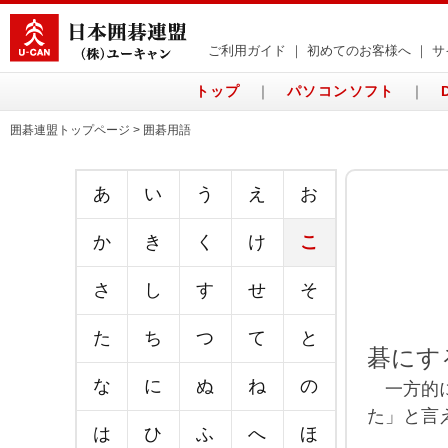
ご利用ガイド
｜
初めてのお客様へ
｜
サ
トップ
｜
パソコンソフト
｜
囲碁連盟トップページ > 囲碁用語
あ
い
う
え
お
か
き
く
け
こ
さ
し
す
せ
そ
た
ち
つ
て
と
碁にす
な
に
ぬ
ね
の
一方的に
た」と言
は
ひ
ふ
へ
ほ