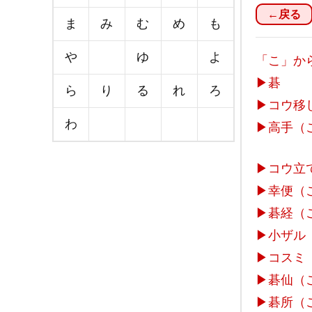
←戻る
ま
み
む
め
も
や
ゆ
よ
「こ」か
▶
碁
ら
り
る
れ
ろ
▶
コウ移
わ
▶
高手（
▶
コウ立
▶
幸便（
▶
碁経（
▶
小ザル
▶
コスミ
▶
碁仙（
▶
碁所（