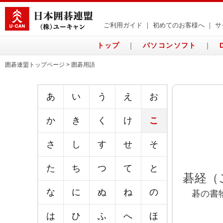
ご利用ガイド
｜
初めてのお客様へ
｜
サ
トップ
｜
パソコンソフト
｜
囲碁連盟トップページ > 囲碁用語
あ
い
う
え
お
か
き
く
け
こ
さ
し
す
せ
そ
た
ち
つ
て
と
碁経（
な
に
ぬ
ね
の
碁の書物
は
ひ
ふ
へ
ほ