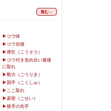
進む→
▶
コウ味
▶
コウ自慢
▶
厚壮（こうそう）
▶
コウ付き攻め合い最後
に取れ
▶
剛力（ごうりき）
▶
国手（こくしゅ）
▶
ここ取れ
▶
碁聖（ごせい）
▶
後手の先手