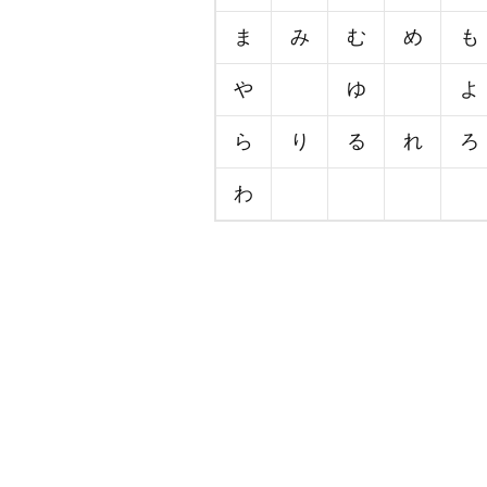
ま
み
む
め
も
や
ゆ
よ
ら
り
る
れ
ろ
わ