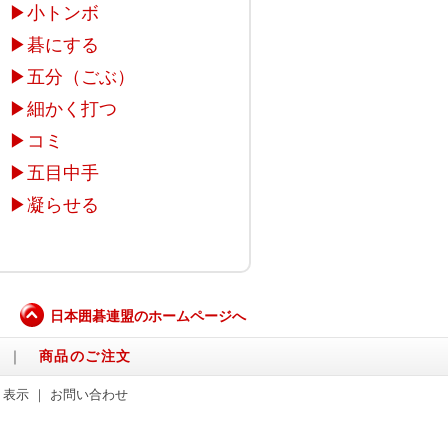
▶
小トンボ
▶
碁にする
▶
五分（ごぶ）
▶
細かく打つ
▶
コミ
▶
五目中手
▶
凝らせる
日本囲碁連盟のホームページへ
｜
商品のご注文
く表示
｜
お問い合わせ