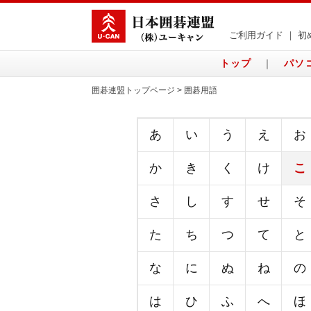
ご利用ガイド
｜
初
トップ
｜
パソ
囲碁連盟トップページ > 囲碁用語
あ
い
う
え
お
か
き
く
け
こ
さ
し
す
せ
そ
た
ち
つ
て
と
な
に
ぬ
ね
の
は
ひ
ふ
へ
ほ