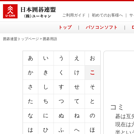
ご利用ガイド
｜
初めてのお客様へ
｜
サ
トップ
｜
パソコンソフト
｜
囲碁連盟トップページ > 囲碁用語
あ
い
う
え
お
か
き
く
け
こ
さ
し
す
せ
そ
た
ち
つ
て
と
コミ
な
に
ぬ
ね
の
碁は互先
現在は六
は
ひ
ふ
へ
ほ
半という