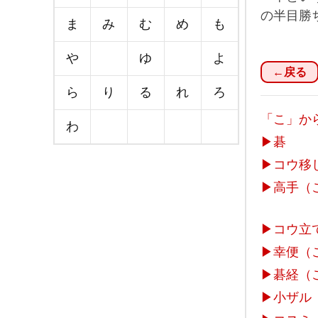
の半目勝
ま
み
む
め
も
や
ゆ
よ
←戻る
ら
り
る
れ
ろ
「こ」か
わ
▶
碁
▶
コウ移
▶
高手（
▶
コウ立
▶
幸便（
▶
碁経（
▶
小ザル