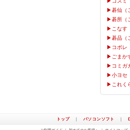
▶
コスミ
▶
碁仙（
▶
碁所（
▶
こなす
▶
碁品（
▶
コボレ
▶
ごまか
▶
コミガ
▶
小ヨセ
▶
これく
トップ
｜
パソコンソフト
｜