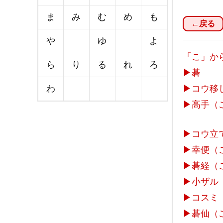
ま
み
む
め
も
←戻る
や
ゆ
よ
「こ」か
ら
り
る
れ
ろ
▶
碁
わ
▶
コウ移
▶
高手（
▶
コウ立
▶
幸便（
▶
碁経（
▶
小ザル
▶
コスミ
▶
碁仙（