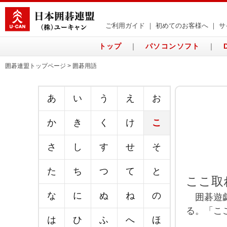
ご利用ガイド
｜
初めてのお客様へ
｜
サ
トップ
｜
パソコンソフト
｜
囲碁連盟トップページ > 囲碁用語
あ
い
う
え
お
か
き
く
け
こ
さ
し
す
せ
そ
た
ち
つ
て
と
ここ取
な
に
ぬ
ね
の
囲碁遊戯
る。「こ
は
ひ
ふ
へ
ほ