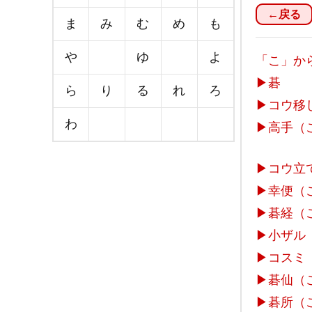
←戻る
ま
み
む
め
も
や
ゆ
よ
「こ」か
▶
碁
ら
り
る
れ
ろ
▶
コウ移
わ
▶
高手（
▶
コウ立
▶
幸便（
▶
碁経（
▶
小ザル
▶
コスミ
▶
碁仙（
▶
碁所（