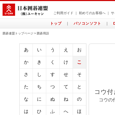
ご利用ガイド
｜
初めてのお客様へ
｜
サ
トップ
｜
パソコンソフト
｜
囲碁連盟トップページ > 囲碁用語
あ
い
う
え
お
か
き
く
け
こ
さ
し
す
せ
そ
た
ち
つ
て
と
コウ付
な
に
ぬ
ね
の
コウの付
は
ひ
ふ
へ
ほ