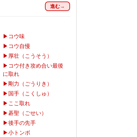
進む→
▶
コウ味
▶
コウ自慢
▶
厚壮（こうそう）
▶
コウ付き攻め合い最後
に取れ
▶
剛力（ごうりき）
▶
国手（こくしゅ）
▶
ここ取れ
▶
碁聖（ごせい）
▶
後手の先手
▶
小トンボ