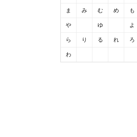
ま
み
む
め
も
や
ゆ
よ
ら
り
る
れ
ろ
わ