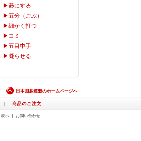
▶
碁にする
▶
五分（ごぶ）
▶
細かく打つ
▶
コミ
▶
五目中手
▶
凝らせる
日本囲碁連盟のホームページへ
｜
商品のご注文
く表示
｜
お問い合わせ