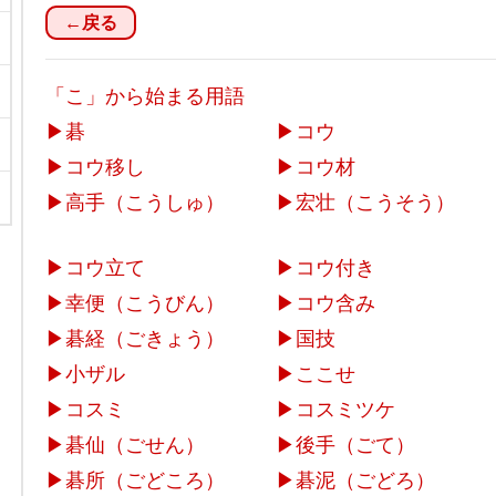
←戻る
「こ」から始まる用語
▶
碁
▶
コウ
▶
コウ移し
▶
コウ材
▶
高手（こうしゅ）
▶
宏壮（こうそう）
▶
コウ立て
▶
コウ付き
▶
幸便（こうびん）
▶
コウ含み
▶
碁経（ごきょう）
▶
国技
▶
小ザル
▶
ここせ
▶
コスミ
▶
コスミツケ
▶
碁仙（ごせん）
▶
後手（ごて）
▶
碁所（ごどころ）
▶
碁泥（ごどろ）