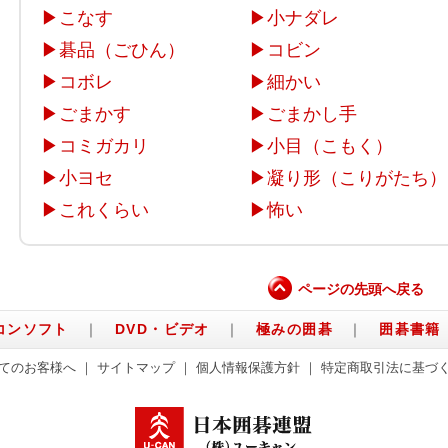
▶
こなす
▶
小ナダレ
▶
碁品（ごひん）
▶
コビン
▶
コボレ
▶
細かい
▶
ごまかす
▶
ごまかし手
▶
コミガカリ
▶
小目（こもく）
▶
小ヨセ
▶
凝り形（こりがたち）
▶
これくらい
▶
怖い
ページの先頭へ戻る
コンソフト
｜
DVD・ビデオ
｜
極みの囲碁
｜
囲碁書籍
てのお客様へ
｜
サイトマップ
｜
個人情報保護方針
｜
特定商取引法に基づ