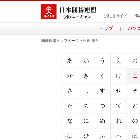
ご利用ガイド
｜
初
トップ
｜
パソ
囲碁連盟トップページ > 囲碁用語
あ
い
う
え
お
か
き
く
け
こ
さ
し
す
せ
そ
た
ち
つ
て
と
な
に
ぬ
ね
の
は
ひ
ふ
へ
ほ